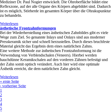
Mediziner Dr. Paul Nogier entwickelt. Die Ohroberfläche bildet eine
Reflexzone, auf der alle Organe des Körpers abgebildet sind. Dadurch
ist es möglich, Störherde im gesamten Körper über die Ohrakupunktur
zu behandeln.
Weiterlesen
über Akupunktur
ästhetische Frontzahnformungen
Bei der Wiederherstellung eines ästhetischen Zahnbildes gibt es viele
Wege zum Ziel. So genannte Inlays und Onlays sind aus moderner
Presskeramik sicher und schnell herzustellen. Durch dieses bruchfeste
Material gleicht das Ergebnis dem eines natürlichen Zahns.
Eine weitere Methode zur ästhetischen Frontzahnformung ist die
Verwendung von Verblendschalen (Veneers). Hierbei werden
hauchdünne Keramikschalen auf den vorderen Zähnen befestigt und
der Zahn somit optisch verändert. Auch hier wird eine optimale
Ästhetik erreicht, die dem natürlichen Zahn gleicht.
Weiterlesen
über ästhetische Frontzahnformungen
Seiten
« erste Seite
‹ vorherige Seite
1
2
3
4
5