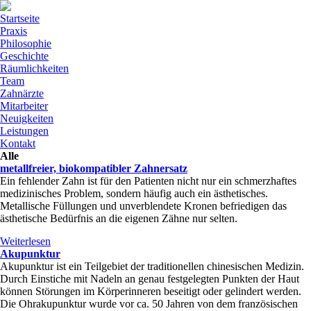
Skip to navigation
Direkt zum Inhalt
Startseite
Praxis
Philosophie
Geschichte
Räumlichkeiten
Team
Zahnärzte
Mitarbeiter
Neuigkeiten
Leistungen
Kontakt
Alle
metallfreier, biokompatibler Zahnersatz
Ein fehlender Zahn ist für den Patienten nicht nur ein schmerzhaftes
medizinisches Problem, sondern häufig auch ein ästhetisches.
Metallische Füllungen und unverblendete Kronen befriedigen das
ästhetische Bedürfnis an die eigenen Zähne nur selten.
Weiterlesen
über metallfreier, biokompatibler Zahnersatz
Akupunktur
Akupunktur ist ein Teilgebiet der traditionellen chinesischen Medizin.
Durch Einstiche mit Nadeln an genau festgelegten Punkten der Haut
können Störungen im Körperinneren beseitigt oder gelindert werden.
Die Ohrakupunktur wurde vor ca. 50 Jahren von dem französischen